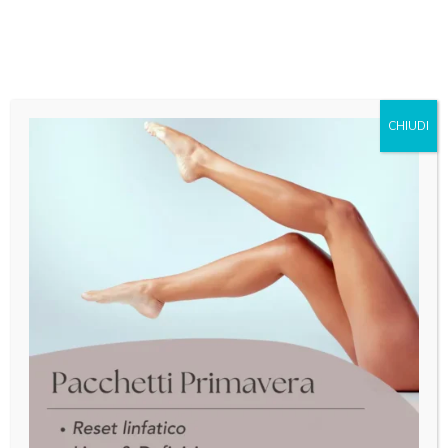

+393491279327
a
CHIUDI